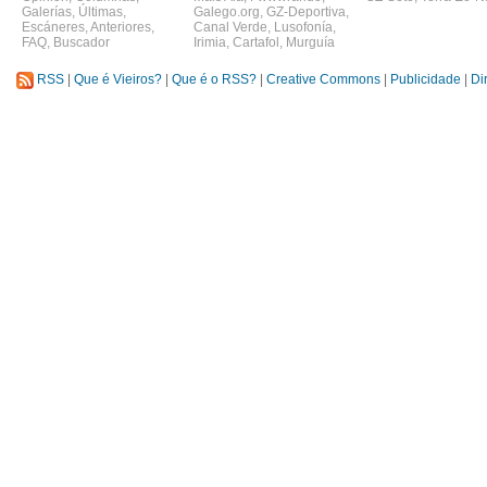
Galerías
,
Últimas
,
Galego.org
,
GZ-Deportiva
,
Escáneres
,
Anteriores
,
Canal Verde
,
Lusofonía
,
FAQ
,
Buscador
Irimia
,
Cartafol
,
Murguía
RSS
|
Que é Vieiros?
|
Que é o RSS?
|
Creative Commons
|
Publicidade
|
Di