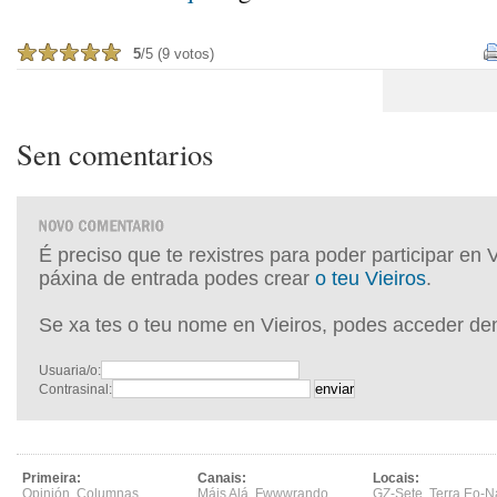
5
/5 (9 votos)
Sen comentarios
É preciso que te rexistres para poder participar en 
páxina de entrada podes crear
o teu Vieiros
.
Se xa tes o teu nome en Vieiros, podes acceder de
Usuaria/o:
Contrasinal:
Primeira:
Canais:
Locais:
Opinión
,
Columnas
,
Máis Alá
,
Fwwwrando
,
GZ-Sete
,
Terra Eo-N