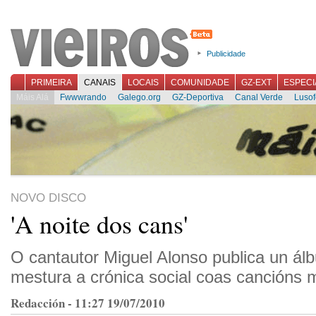
Publicidade
PRIMEIRA
CANAIS
LOCAIS
COMUNIDADE
GZ-EXT
ESPECI
Máis Alá
Fwwwrando
Galego.org
GZ-Deportiva
Canal Verde
Lusof
NOVO DISCO
'A noite dos cans'
O cantautor Miguel Alonso publica un ál
mestura a crónica social coas cancións m
Redacción - 11:27 19/07/2010