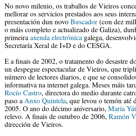
No novo milenio, os traballos de Vieiros conc
mellorar os servicios prestados aos seus intern
presentación dun novo
Buscador
(con dez mill
o máis completo e actualizado de Galiza), du
primeira
axenda electrónica
galega, desenvolvi
Secretaría Xeral de I+D e do CESGA.
E a finais de 2002, o tratamento do desastre d
un despegue espectacular de Vieiros, que tripl
número de lectores diarios, e que se consolid
informativa na internet galega. Meses máis tard
Rocío Castro
, directora do medio durante catr
paso a
Anxo Quintela
, que levou o temón até
2005. O ano do décimo aniversario,
María Yá
relevo. A finais de outubro de 2006,
Ramón Vi
dirección de Vieiros.