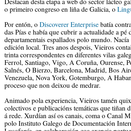
Destacan desta etapa a web do sector lácteo g
o primeiro congreso en liña de Galicia, o
Ling
Por entón, o
Discoverer Enterprise
batía contra
das Pías e había que cubrir a actualidade a pé
departamentais espallados polo mundo. Nacía a
edición local. Tres anos despois, Vieiros cont
trinta correspondentes en diferentes vilas galeg
Ferrol, Santiago, Vigo, A Coruña, Ourense, P
Salnés, O Bierzo, Barcelona, Madrid, Bos Air
Venezuela, Nova York, Gotemburgo, A Habana
proceso que non deixou de medrar.
Animado pola experiencia, Vieiros tamén quixo
colectivos e publicacións temáticas que tiñan d
á rede. Xurdían así os canais, coma o Canal 
polo Instituto Galego de Documentación Inter
Lusofonía, en colaboración coa axencia port