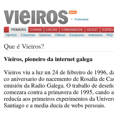
Publicidade
PRIMEIRA
CANAIS
LOCAIS
COMUNIDADE
GZ-EXT
ESPECI
Opinión
Columnas
Galerías
Últimas
Escáneres
Anteriores
FAQ
Que é Vieiros?
Vieiros, pioneiro da internet galega
Vieiros viu a luz un 24 de febreiro de 1996, d
co aniversario do nacemento de Rosalía de Cas
emisión da Radio Galega. O traballo de deseñ
comezara contra a primavera de 1995, cando a 
reducía aos primeiros experimentos da Univer
Santiago e a media ducia de webs persoais.