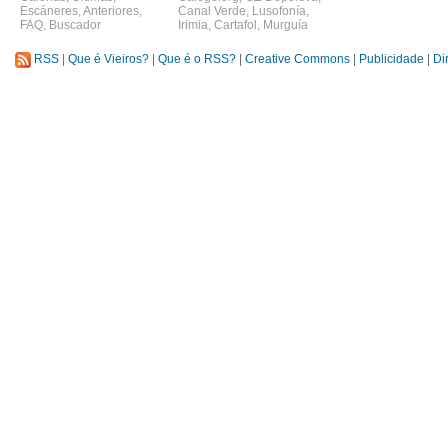
Escáneres
,
Anteriores
,
Canal Verde
,
Lusofonía
,
FAQ
,
Buscador
Irimia
,
Cartafol
,
Murguía
RSS
|
Que é Vieiros?
|
Que é o RSS?
|
Creative Commons
|
Publicidade
|
Di