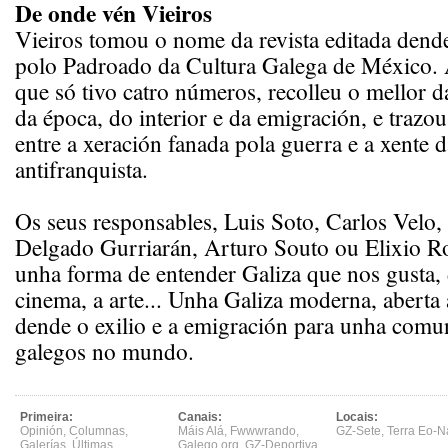
De onde vén Vieiros
Vieiros tomou o nome da revista editada den
polo Padroado da Cultura Galega de México. 
que só tivo catro números, recolleu o mellor d
da época, do interior e da emigración, e trazo
entre a xeración fanada pola guerra e a xente d
antifranquista.
Os seus responsables, Luis Soto, Carlos Velo,
Delgado Gurriarán, Arturo Souto ou Elixio Ro
unha forma de entender Galiza que nos gusta, 
cinema, a arte... Unha Galiza moderna, aberta a
dende o exilio e a emigración para unha comu
galegos no mundo.
Primeira:
Canais:
Locais:
Opinión
,
Columnas
,
Máis Alá
,
Fwwwrando
,
GZ-Sete
,
Terra Eo-N
Galerías
,
Últimas
,
Galego.org
,
GZ-Deportiva
,