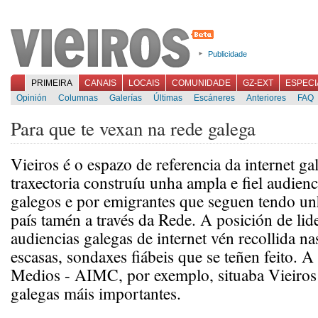
Publicidade
PRIMEIRA
CANAIS
LOCAIS
COMUNIDADE
GZ-EXT
ESPECI
Opinión
Columnas
Galerías
Últimas
Escáneres
Anteriores
FAQ
Para que te vexan na rede galega
Vieiros é o espazo de referencia da internet ga
traxectoria construíu unha ampla e fiel audien
galegos e por emigrantes que seguen tendo u
país tamén a través da Rede. A posición de lid
audiencias galegas de internet vén recollida na
escasas, sondaxes fiábeis que se teñen feito. 
Medios - AIMC, por exemplo, situaba Vieiros 
galegas máis importantes.