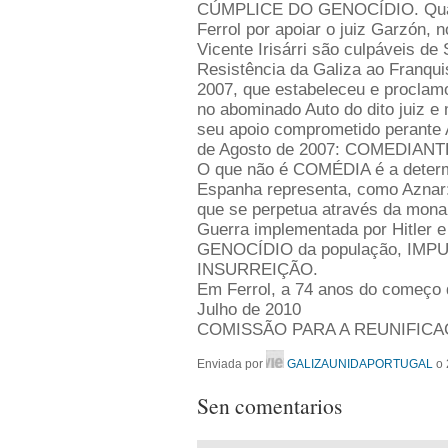
CÚMPLICE DO GENOCÍDIO. Quant
Ferrol por apoiar o juiz Garzón, 
Vicente Irisárri são culpáveis d
Resistência da Galiza ao Franqu
2007, que estabeleceu e proclam
no abominado Auto do dito juiz e 
seu apoio comprometido perante 
de Agosto de 2007: COMEDIANTE
O que não é COMÉDIA é a determ
Espanha representa, como Aznar:
que se perpetua através da mona
Guerra implementada por Hitler e
GENOCÍDIO da população, IMPUNE
INSURREIÇÃO.
Em Ferrol, a 74 anos do começo do
Julho de 2010
COMISSÃO PARA A REUNIFICA
Enviada por
GALIZAUNIDAPORTUGAL
o 
Sen comentarios