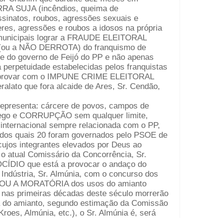
ERRA SUJA (incêndios, queima de
ssinatos, roubos, agressões sexuais e
res, agressões e roubos a idosos na própria
s municipais lograr a FRAUDE ELEITORAL
 (ou a NÃO DERROTA) do franquismo de
s e do governo de Feijó do PP e não apenas
erpetuidade estabelecidas pelos franquistas
omprovar com o IMPUNE CRIME ELEITORAL
ralato que fora alcaide de Ares, Sr. Cendão,
epresenta: cárcere de povos, campos de
rego e CORRUPÇÃO sem qualquer limite,
a internacional sempre relacionada com o PP,
os dos quais 20 foram governados pelo PSOE de
cujos integrantes elevados por Deus ao
o atual Comissário da Concorrência, Sr.
CÍDIO que está a provocar o andaço do
Indústria, Sr. Almúnia, com o concurso dos
OU A MORATÓRIA dos usos do amianto
nas primeiras décadas deste século morrerão
a do amianto, segundo estimação da Comissão
roes, Almúnia, etc.), o Sr. Almúnia é, será