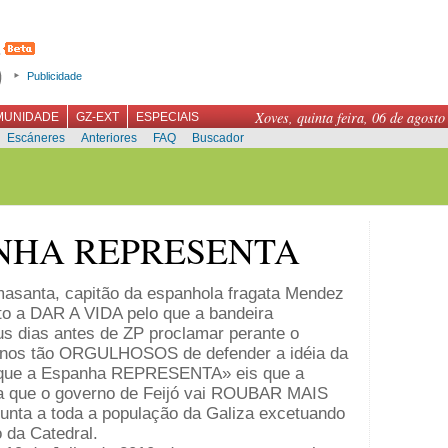
Publicidade
Xoves, quinta feira, 06 de agosto
MUNIDADE
GZ-EXT
ESPECIAIS
Escáneres
Anteriores
FAQ
Buscador
ANHA REPRESENTA
asanta, capitão da espanhola fragata Mendez
to a DAR A VIDA pelo que a bandeira
 dias antes de ZP proclamar perante o
-nos tão ORGULHOSOS de defender a idéia da
do que a Espanha REPRESENTA» eis que a
a que o governo de Feijó vai ROUBAR MAIS
nta a toda a população da Galiza excetuando
 da Catedral.