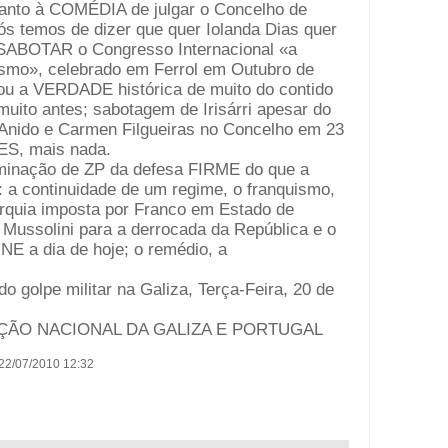
o à COMÉDIA de julgar o Concelho de
nós temos de dizer que quer Iolanda Dias quer
e SABOTAR o Congresso Internacional «a
ismo», celebrado em Ferrol em Outubro de
ou a VERDADE histórica de muito do contido
muito antes; sabotagem de Irisárri apesar do
Anido e Carmen Filgueiras no Concelho em 23
S, mais nada.
inação de ZP da defesa FIRME do que a
 a continuidade de um regime, o franquismo,
rquia imposta por Franco em Estado de
 Mussolini para a derrocada da República e o
 a dia de hoje; o remédio, a
 golpe militar na Galiza, Terça-Feira, 20 de
ÇÃO NACIONAL DA GALIZA E PORTUGAL
22/07/2010 12:32