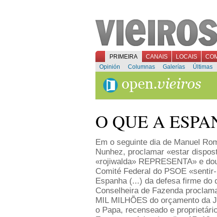
PRIMEIRA
CANAIS
LOCAIS
CO
Opinión
Columnas
Galerías
Últimas
O QUE A ESP
Em o seguinte dia de Manuel Rom
Nunhez, proclamar «estar dispos
«rojiwalda» REPRESENTA» e dous
Comité Federal do PSOE «sentir
Espanha (...) da defesa firme 
Conselheira de Fazenda proclam
MIL MILHÕES do orçamento da Ju
o Papa, recenseado e proprietário