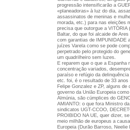
progressão intensificarão a GU
«planeadoras» à luz do dia, assa
assassinatos de meninas e mulhe
morada, etc.) para nas eleiçõe
precisa que outorgue a VITÓRIA
Baltar, do que foi alcaide de Are
com garantias de IMPUNIDADE a p
juízes Varela como se pode c
perpetrado pelo protegido do gene
um quadrilheiro sem luzes.
E reparem que o que a Espanha r
concentração variados, desemp
paraíso e refúgio da delinquênci
etc. foi, é o resultado de 33 an
Felipe Gonzalez e ZP, alguns de 
governo da União Europeia como 
Almúnia, são cúmplices do GENO
AMIANTO: o que fora Ministro da 
sindicatos UGT-CCOO, DECRET
PROIBIDO NA UE, quer dizer, se 
meio milhão de europeus a caus
Europeia (Durão Barroso, Neelie K