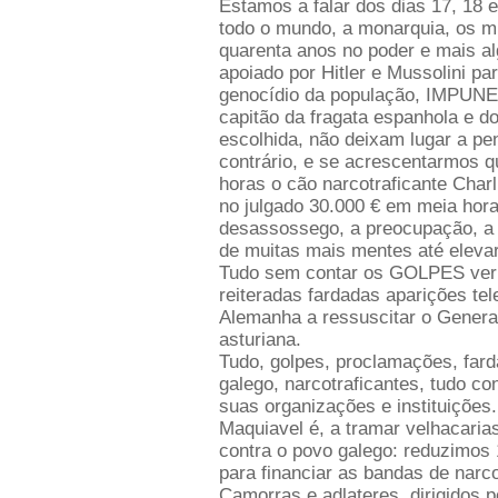
Estamos a falar dos dias 17, 18 
todo o mundo, a monarquia, os m
quarenta anos no poder e mais alg
apoiado por Hitler e Mussolini pa
genocídio da população, IMPUNE 
capitão da fragata espanhola e d
escolhida, não deixam lugar a pe
contrário, e se acrescentarmos q
horas o cão narcotraficante Char
no julgado 30.000 € em meia hora
desassossego, a preocupação, a 
de muitas mais mentes até eleva
Tudo sem contar os GOLPES verb
reiteradas fardadas aparições tel
Alemanha a ressuscitar o Genera
asturiana.
Tudo, golpes, proclamações, fard
galego, narcotraficantes, tudo co
suas organizações e instituições
Maquiavel é, a tramar velhacarias,
contra o povo galego: reduzimos
para financiar as bandas de narc
Camorras e adlateres, dirigidos