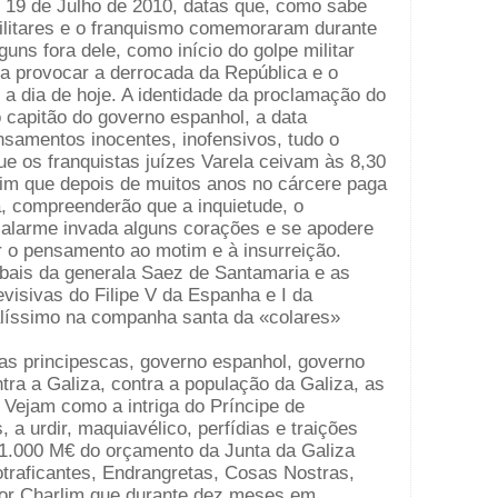
e 19 de Julho de 2010, datas que, como sabe
ilitares e o franquismo comemoraram durante
uns fora dele, como início do golpe militar
ra provocar a derrocada da República e o
a dia de hoje. A identidade da proclamação do
o capitão do governo espanhol, a data
nsamentos inocentes, inofensivos, tudo o
ue os franquistas juízes Varela ceivam às 8,30
lim que depois de muitos anos no cárcere paga
, compreenderão que a inquietude, o
alarme invada alguns corações e se apodere
r o pensamento ao motim e à insurreição.
ais da generala Saez de Santamaria e as
evisivas do Filipe V da Espanha e I da
líssimo na companha santa da «colares»
as principescas, governo espanhol, governo
ntra a Galiza, contra a população da Galiza, as
. Vejam como a intriga do Príncipe de
 a urdir, maquiavélico, perfídias e traições
 1.000 M€ do orçamento da Junta da Galiza
otraficantes, Endrangretas, Cosas Nostras,
 por Charlim que durante dez meses em