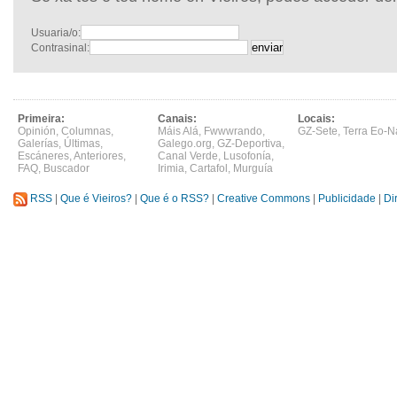
Usuaria/o:
Contrasinal:
Primeira:
Canais:
Locais:
Opinión
,
Columnas
,
Máis Alá
,
Fwwwrando
,
GZ-Sete
,
Terra Eo-N
Galerías
,
Últimas
,
Galego.org
,
GZ-Deportiva
,
Escáneres
,
Anteriores
,
Canal Verde
,
Lusofonía
,
FAQ
,
Buscador
Irimia
,
Cartafol
,
Murguía
RSS
|
Que é Vieiros?
|
Que é o RSS?
|
Creative Commons
|
Publicidade
|
Di