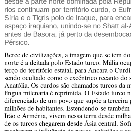
desde a parte norte dominada pola Repúb
rios continuam por território curdo, o Euf
Síria e o Tigris polo de Iraque, para en
espaço iraquiano, unindo-se no Shatt al
antes de Basora, já perto da desemboca
Pérsico.
Berce de civilizações, a imagem que se tem do
norte é a deitada polo Estado turco. Mália oc
terço do território estatal, para Ancara o Curdi
sendo ocultado como o excéntrico recanto do 
Anatólia. Os curdos são chamados turcos da 
língua milenaria é reprimida. O Estado turco n
diferenciado de um povo que supõe a terceira 
milhões de habitantes. Estendendo-se também p
Irão e Arménia, vivem nessa terra desde milha
de os turcos chegarem desde Ásia central. So
receberam a influência de povos, religiões e cu