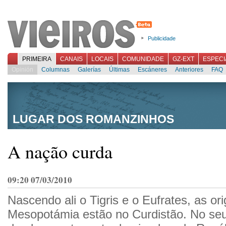
Publicidade
PRIMEIRA
CANAIS
LOCAIS
COMUNIDADE
GZ-EXT
ESPECI
Opinión
Columnas
Galerías
Últimas
Escáneres
Anteriores
FAQ
LUGAR DOS ROMANZINHOS
A nação curda
09:20 07/03/2010
Nascendo ali o Tigris e o Eufrates, as or
Mesopotámia estão no Curdistão. No se