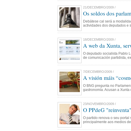
21/DECEMBRO/2009 /
Os soldos dos parlam
Debátese cal será a modalida
actividades dos deputados e 
18/DECEMBRO/2009 /
A web da Xunta, serv
O deputado socialista Pablo 
de comunicación partidista, 
7/DECEMBRO/2009 /
A visión máis “cosm
O BNG pregunta no Parlamento
gastronomía. Acusan a Xunta de
23/NOVEMBRO/2009 /
O PPdeG "reinventa"
O partido renova o seu portal 
principalmente aos medios de