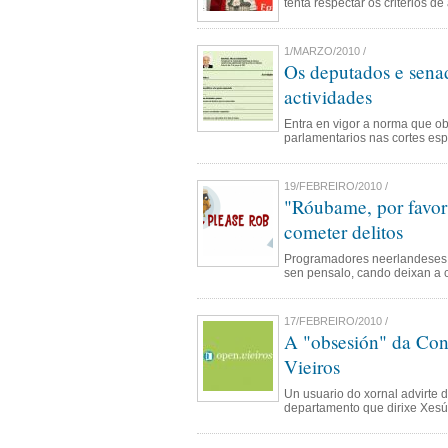
tenta respectar os criterios de
1/MARZO/2010 /
Os deputados e senad
actividades
Entra en vigor a norma que ob
parlamentarios nas cortes es
19/FEBREIRO/2010 /
"Róubame, por favor
cometer delitos
Programadores neerlandeses 
sen pensalo, cando deixan a c
17/FEBREIRO/2010 /
A "obsesión" da Con
Vieiros
Un usuario do xornal advirte 
departamento que dirixe Xesú