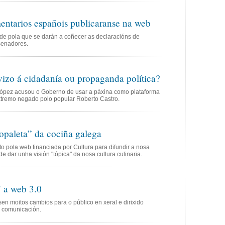
entarios españois publicaranse na web
de pola que se darán a coñecer as declaracións de
senadores.
izo á cidadanía ou propaganda política?
López acusou o Goberno de usar a páxina como plataforma
extremo negado polo popular Roberto Castro.
opaleta” da cociña galega
 pola web financiada por Cultura para difundir a nosa
 dar unha visión "tópica" da nosa cultura culinaria.
 a web 3.0
sen moitos cambios para o público en xeral e dirixido
 comunicación.