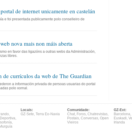
portal de internet unicamente en castelán
a e foi presentada publicamente polo conselleiro de
 web nova mais non máis aberta
smo en favor das ligazóns a outras webs da Administración,
nzas libres.
 de currículos da web de The Guardian
ederon a información privada de persoas usuarias do portal
adas polo xornal.
Locais:
Comunidade:
GZ-Ext:
rando
,
GZ-Sete
,
Terra Eo-Navia
Chat
,
Foros
,
Chatrevistas
,
Barcelona
,
Deportiva
,
Postais
,
Conversas
,
Open
Euskadi
,
V
sofonía
,
Vieiros
Irlanda
Murguía