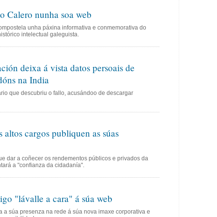
o Calero nunha soa web
ompostela unha páxina informativa e conmemorativa do
tórico intelectual galeguista.
ción deixa á vista datos persoais de
óns na India
o que descubriu o fallo, acusándoo de descargar
altos cargos publiquen as súas
e dar a coñecer os rendementos públicos e privados da
ará a "confianza da cidadanía".
go "lávalle a cara" á súa web
a a súa presenza na rede á súa nova imaxe corporativa e