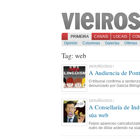
PRIMEIRA
CANAIS
LOCAIS
CO
Opinión
Columnas
Galerías
Últimas
Tag: web
26/XUÑO/2010 /
A Audiencia de Pont
O tribunal confirma a sentenza
denunciado por Galicia Bilingüe
10/XUÑO/2010 /
A Consellaría de Indu
súa web
Feijoo apareceu caricaturizad
outro de dólar ardendo na sú