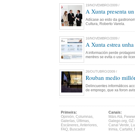
19/NOVEMBRO/2009 /
A Xunta presenta un 
Adícase ao eido da gastronomí
Cultura, Roberto Varela.
16/NOVEMBRO/2009 /
A Xunta estrea unha
A información perde protagoni
mentres se evita o uso de lice
26/OUTUBRO/2009 /
Rouban medio millón
Delincuentes informáticos acc
de emprego, que xa foron avis
Primeira:
Canais:
Opinión
,
Columnas
,
Máis Alá
,
Fwww
Galerías
,
Últimas
,
Galego.org
,
GZ-
Escáneres
,
Anteriores
,
Canal Verde
,
Lu
FAQ
,
Buscador
Irimia
,
Cartafol
,