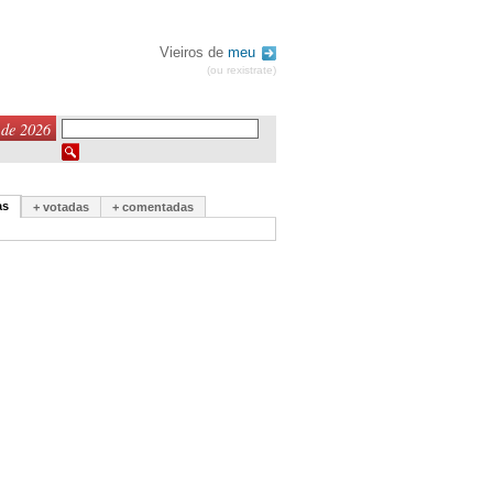
Vieiros de
meu
(ou rexistrate)
 de 2026
as
+ votadas
+ comentadas