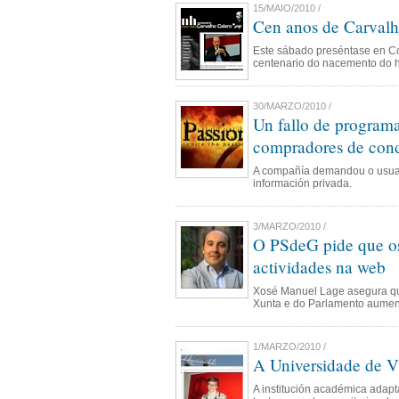
15/MAIO/2010 /
Cen anos de Carvalh
Este sábado preséntase en C
centenario do nacemento do his
30/MARZO/2010 /
Un fallo de programa
compradores de cond
A compañía demandou o usuari
información privada.
3/MARZO/2010 /
O PSdeG pide que os 
actividades na web
Xosé Manuel Lage asegura qu
Xunta e do Parlamento aument
1/MARZO/2010 /
A Universidade de Vi
A institución académica adapt