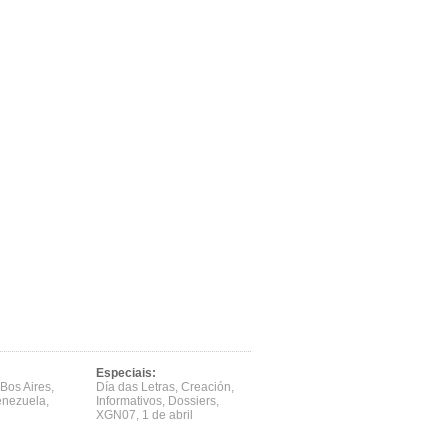
Especiais:
Bos Aires
,
Día das Letras
,
Creación
,
enezuela
,
Informativos
,
Dossiers
,
XGN07
,
1 de abril