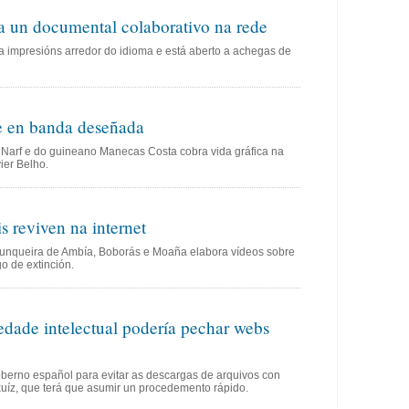
a un documental colaborativo na rede
a impresións arredor do idioma e está aberto a achegas de
e en banda deseñada
 Narf e do guineano Manecas Costa cobra vida gráfica na
ier Belho.
is reviven na internet
unqueira de Ambía, Boborás e Moaña elabora vídeos sobre
go de extinción.
dade intelectual podería pechar webs
berno español para evitar as descargas de arquivos con
xuíz, que terá que asumir un procedemento rápido.