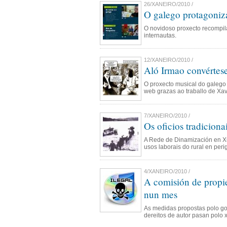
26/XANEIRO/2010 /
O galego protagoniz
O novidoso proxecto recompil
internautas.
12/XANEIRO/2010 /
Aló Irmao convértes
O proxecto musical do galego
web grazas ao traballo de Xav
7/XANEIRO/2010 /
Os oficios tradiciona
A Rede de Dinamización en X
usos laborais do rural en peri
4/XANEIRO/2010 /
A comisión de propie
nun mes
As medidas propostas polo go
dereitos de autor pasan polo 