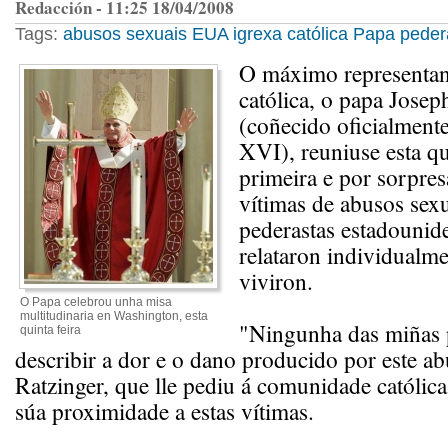
Redacción - 11:25 18/04/2008
Tags:
abusos sexuais
EUA
igrexa católica
Papa
peder
O máximo representan
católica, o papa Josep
(coñecido oficialment
XVI), reuniuse esta qu
primeira e por sorpre
vítimas de abusos sexu
pederastas estadounide
relataron individualm
viviron.
O Papa celebrou unha misa
multitudinaria en Washington, esta
"Ningunha das miñas 
quinta feira
describir a dor e o dano producido por este ab
Ratzinger, que lle pediu á comunidade católic
súa proximidade a estas vítimas.