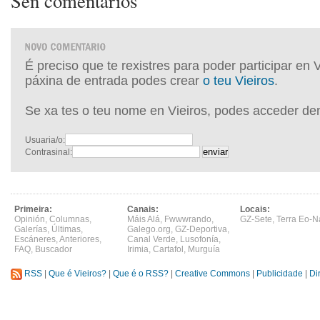
Sen comentarios
É preciso que te rexistres para poder participar en 
páxina de entrada podes crear
o teu Vieiros
.
Se xa tes o teu nome en Vieiros, podes acceder de
Usuaria/o:
Contrasinal:
Primeira:
Canais:
Locais:
Opinión
,
Columnas
,
Máis Alá
,
Fwwwrando
,
GZ-Sete
,
Terra Eo-N
Galerías
,
Últimas
,
Galego.org
,
GZ-Deportiva
,
Escáneres
,
Anteriores
,
Canal Verde
,
Lusofonía
,
FAQ
,
Buscador
Irimia
,
Cartafol
,
Murguía
RSS
|
Que é Vieiros?
|
Que é o RSS?
|
Creative Commons
|
Publicidade
|
Di