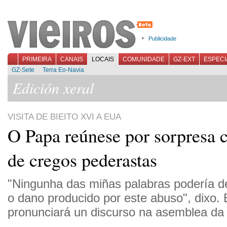
Publicidade
PRIMEIRA
CANAIS
LOCAIS
COMUNIDADE
GZ-EXT
ESPECI
GZ-Sete
Terra Eo-Navia
Edición xeral
VISITA DE BIEITO XVI A EUA
O Papa reúnese por sorpresa 
de cregos pederastas
"Ningunha das miñas palabras podería de
o dano producido por este abuso", dixo. 
pronunciará un discurso na asemblea d