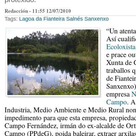
Redacción - 11:55 12/07/2010
Tags:
Lagoa da Fianteira
Salnés
Sanxenxo
“Un atenta
Así cualif
Ecoloxista
e prace ou
Xunta de G
traballos 
de Fiantei
Sanxenxo) 
empresa
N
Campo
. A
Industria, Medio Ambiente e Medio Rural no
impedimento para que esta empresa, propieda
Campo Fernández, irmán do ex-alcalde de Ort
Campo (PPdeG), poida baleirar, extraer arxila