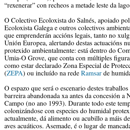
“rexenerar” con recheos a metade leste da lago
O Colectivo Ecoloxista do Salnés, apoiado po
Ecoloxista Galega e outros colectivos ambient
que emprenderán accións legais, tanto no xul
Unión Europea, alertando destas actuacións n
protexido ambientalmente: está dentro do Com
Umia-O Grove, que conta con múltiples figura
como estar declarado Zona Especial de Protec
(
ZEPA
) ou incluído na rede
Ramsar
de humida
O espazo que será o escenario destes traballos
barreira abandonada xa antes da concesión a
Campo (no ano 1993). Durante todo este tempo
colonizándose con especies do humidal protex
actualmente, dá alimento ou acubillo a máis d
aves acuáticos. Asemade, é o lugar de manca