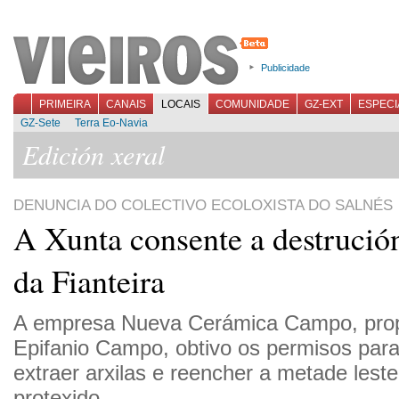
Publicidade
PRIMEIRA
CANAIS
LOCAIS
COMUNIDADE
GZ-EXT
ESPECI
GZ-Sete
Terra Eo-Navia
Edición xeral
DENUNCIA DO COLECTIVO ECOLOXISTA DO SALNÉS
A Xunta consente a destrució
da Fianteira
A empresa Nueva Cerámica Campo, pro
Epifanio Campo, obtivo os permisos para 
extraer arxilas e reencher a metade lest
protexido.