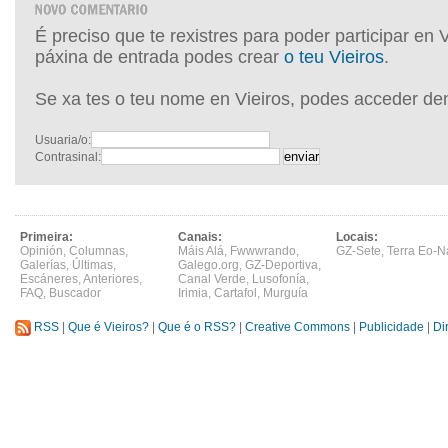
É preciso que te rexistres para poder participar en 
páxina de entrada podes crear
o teu Vieiros
.
Se xa tes o teu nome en Vieiros, podes acceder de
Usuaria/o:
Contrasinal:
Primeira:
Canais:
Locais:
Opinión
,
Columnas
,
Máis Alá
,
Fwwwrando
,
GZ-Sete
,
Terra Eo-N
Galerías
,
Últimas
,
Galego.org
,
GZ-Deportiva
,
Escáneres
,
Anteriores
,
Canal Verde
,
Lusofonía
,
FAQ
,
Buscador
Irimia
,
Cartafol
,
Murguía
RSS
|
Que é Vieiros?
|
Que é o RSS?
|
Creative Commons
|
Publicidade
|
Di