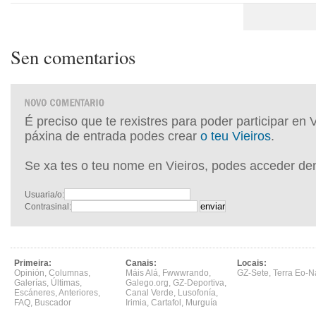
Sen comentarios
É preciso que te rexistres para poder participar en 
páxina de entrada podes crear
o teu Vieiros
.
Se xa tes o teu nome en Vieiros, podes acceder de
Usuaria/o:
Contrasinal:
Primeira:
Canais:
Locais:
Opinión
,
Columnas
,
Máis Alá
,
Fwwwrando
,
GZ-Sete
,
Terra Eo-N
Galerías
,
Últimas
,
Galego.org
,
GZ-Deportiva
,
Escáneres
,
Anteriores
,
Canal Verde
,
Lusofonía
,
FAQ
,
Buscador
Irimia
,
Cartafol
,
Murguía