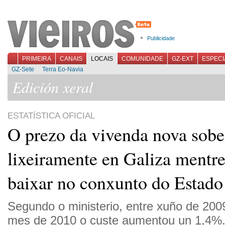
Publicidade
PRIMEIRA
CANAIS
LOCAIS
COMUNIDADE
GZ-EXT
ESPECI
GZ-Sete
Terra Eo-Navia
Edición xeral
ESTATÍSTICA OFICIAL
O prezo da vivenda nova sobe
lixeiramente en Galiza mentre
baixar no conxunto do Estado
Segundo o ministerio, entre xuño de 20
mes de 2010 o custe aumentou un 1,4%