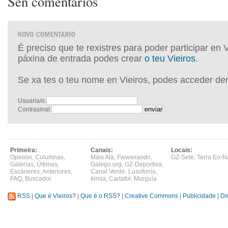
Sen comentarios
É preciso que te rexistres para poder participar en 
páxina de entrada podes crear
o teu Vieiros
.
Se xa tes o teu nome en Vieiros, podes acceder de
Usuaria/o:
Contrasinal:
Primeira:
Canais:
Locais:
Opinión
,
Columnas
,
Máis Alá
,
Fwwwrando
,
GZ-Sete
,
Terra Eo-N
Galerías
,
Últimas
,
Galego.org
,
GZ-Deportiva
,
Escáneres
,
Anteriores
,
Canal Verde
,
Lusofonía
,
FAQ
,
Buscador
Irimia
,
Cartafol
,
Murguía
RSS
|
Que é Vieiros?
|
Que é o RSS?
|
Creative Commons
|
Publicidade
|
Di