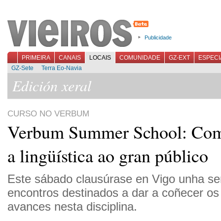
Publicidade
PRIMEIRA
CANAIS
LOCAIS
COMUNIDADE
GZ-EXT
ESPECI
GZ-Sete
Terra Eo-Navia
Edición xeral
CURSO NO VERBUM
Verbum Summer School: Com
a lingüística ao gran público
Este sábado clausúrase en Vigo unha se
encontros destinados a dar a coñecer os
avances nesta disciplina.