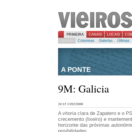
PRIMEIRA
CANAIS
LOCAIS
CO
Opinión
Columnas
Galerías
Últimas
A PONTE
9M: Galicia
10:15 13/03/2008
A vitoria clara de Zapatero e o 
crecemento (lixeiro) e manteme
horizonte das próximas autonómi
posibilidades.