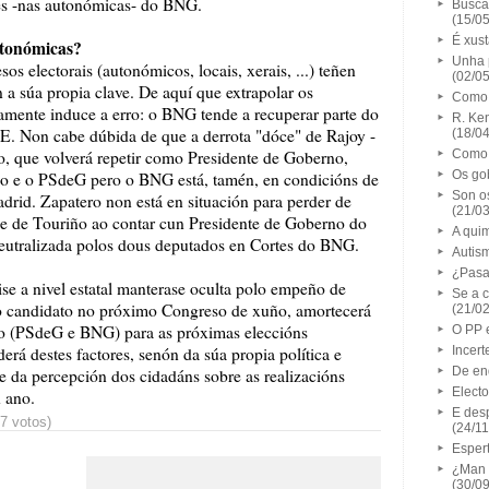
tes -nas autonómicas- do BNG.
Buscar
(15/0
É xust
utonómicas?
Unha p
sos electorais (autonómicos, locais, xerais, ...) teñen
(02/0
 a súa propia clave. De aquí que extrapolar os
Como 
amente induce a erro: o BNG tende a recuperar parte do
R. Ken
OE. Non cabe dúbida de que a derrota "dóce" de Rajoy -
(18/0
ro, que volverá repetir como Presidente de Goberno,
Como 
Os gob
riño e o PSdeG pero o BNG está, tamén, en condicións de
Son o
drid. Zapatero non está en situación para perder de
(21/0
xe de Touriño ao contar cun Presidente de Goberno do
A quim
 neutralizada polos dous deputados en Cortes do BNG.
Autis
¿Pasa
rise a nivel estatal manterase oculta polo empeño de
Se a c
o candidato no próximo Congreso de xuño, amortecerá
(21/0
to (PSdeG e BNG) para as próximas eleccións
O PP 
rá destes factores, senón da súa propia política e
Incert
De en
e da percepción dos cidadáns sobre as realizacións
Elect
 ano.
E des
27 votos)
(24/1
Esper
¿Man i
(30/0