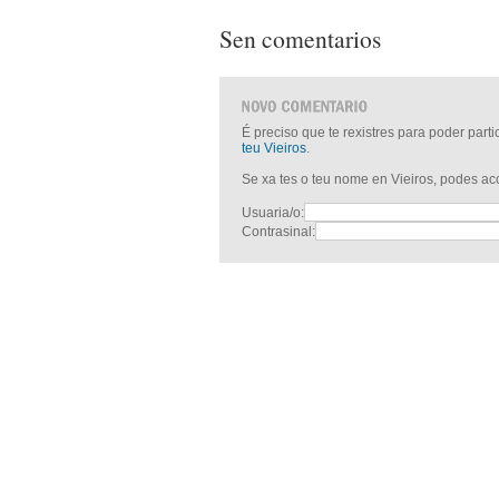
Sen comentarios
É preciso que te rexistres para poder part
teu Vieiros
.
Se xa tes o teu nome en Vieiros, podes a
Usuaria/o:
Contrasinal: