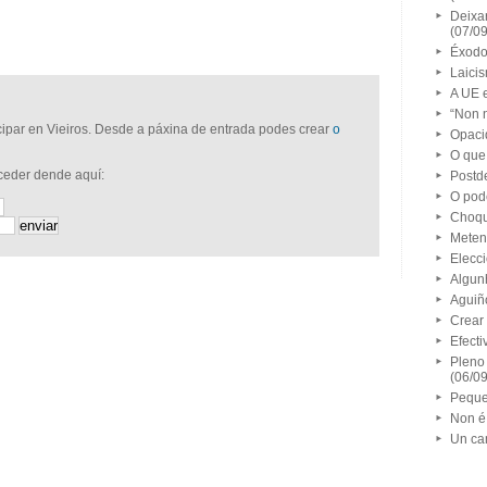
Deixa
(07/0
Éxodo
Laicis
A UE 
“Non n
icipar en Vieiros. Desde a páxina de entrada podes crear
o
Opaci
O que
cceder dende aquí:
Postd
O pode
Choqu
Meten
Elecci
Algunh
Aguiño
Crear
Efecti
Pleno
(06/0
Peque
Non é 
Un cam