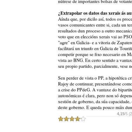
nútrese de importantes bolsas de votan
¿Extrapolar os datos das xerais ás a
Aínda que, por dicilo así, todos os proce
vasos comunicantes entre si, cada un ten
resultados dun proceso a outro mecanic
voto que en eleccións xerais vai ao PS
"agre" en Galicia- e a vitoria de Zapate
facilitará un triunfo en Galicia de Tou
competir porque se fixo necesario en Ma
vista ao BNG. En certo sentido a vanta
seu propio partido, parcialmente, vese
Sen perder de vista o PP, a hipotética c
Rajoy de continuar, presentándose com
a crise do PPdeG. A vantaxe do biparti
autonómicas é clara, pero non só depende
xestión de goberno, da súa capacidade, 
deste goberno. E queda pouco máis dun
4,15
/5 (