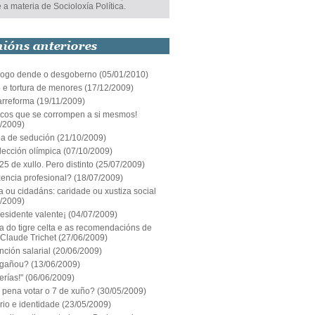
 a materia de Socioloxía Política.
ogo dende o desgoberno
(05/01/2010)
 e tortura de menores
(17/12/2009)
arreforma
(19/11/2009)
ticos que se corrompen a si mesmos!
1/2009)
a de sedución
(21/10/2009)
lección olímpica
(07/10/2009)
25 de xullo. Pero distinto
(25/07/2009)
encia profesional?
(18/07/2009)
 ou cidadáns: caridade ou xustiza social
7/2009)
esidente valente¡
(04/07/2009)
a do tigre celta e as recomendacións de
 Claude Trichet
(27/06/2009)
ción salarial
(20/06/2009)
 gañou?
(13/06/2009)
erías!"
(06/06/2009)
 pena votar o 7 de xuño?
(30/05/2009)
orio e identidade
(23/05/2009)