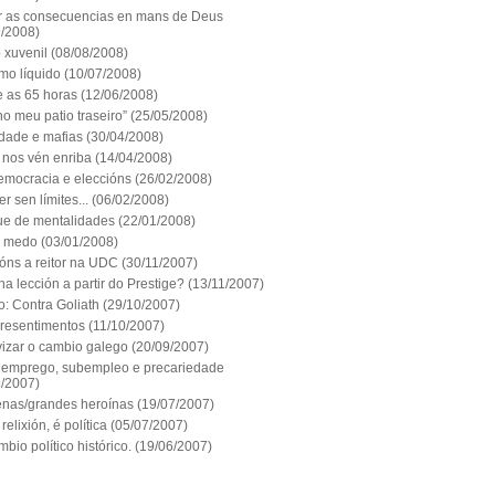
r as consecuencias en mans de Deus
9/2008)
 xuvenil
(08/08/2008)
mo líquido
(10/07/2008)
e as 65 horas
(12/06/2008)
o meu patio traseiro”
(25/05/2008)
dade e mafias
(30/04/2008)
 nos vén enriba
(14/04/2008)
emocracia e eleccións
(26/02/2008)
r sen límites...
(06/02/2008)
e de mentalidades
(22/01/2008)
 medo
(03/01/2008)
óns a reitor na UDC
(30/11/2007)
a lección a partir do Prestige?
(13/11/2007)
: Contra Goliath
(29/10/2007)
 resentimentos
(11/10/2007)
vizar o cambio galego
(20/09/2007)
 emprego, subempleo e precariedade
9/2007)
nas/grandes heroínas
(19/07/2007)
relixión, é política
(05/07/2007)
bio político histórico.
(19/06/2007)