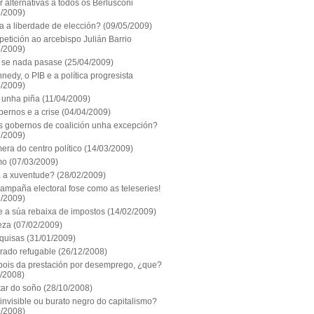
 alternativas a todos os Berlusconi
5/2009)
a a liberdade de elección?
(09/05/2009)
etición ao arcebispo Julián Barrio
5/2009)
se nada pasase
(25/04/2009)
nedy, o PIB e a política progresista
4/2009)
unha piña
(11/04/2009)
ernos e a crise
(04/04/2009)
s gobernos de coalición unha excepción?
3/2009)
era do centro político
(14/03/2009)
mo
(07/03/2009)
 a xuventude?
(28/02/2009)
ampaña electoral fose como as teleseries!
2/2009)
e a súa rebaixa de impostos
(14/02/2009)
eza
(07/02/2009)
quisas
(31/01/2009)
orado refugable
(26/12/2008)
pois da prestación por desemprego, ¿que?
1/2008)
tar do soño
(28/10/2008)
nvisible ou burato negro do capitalismo?
9/2008)