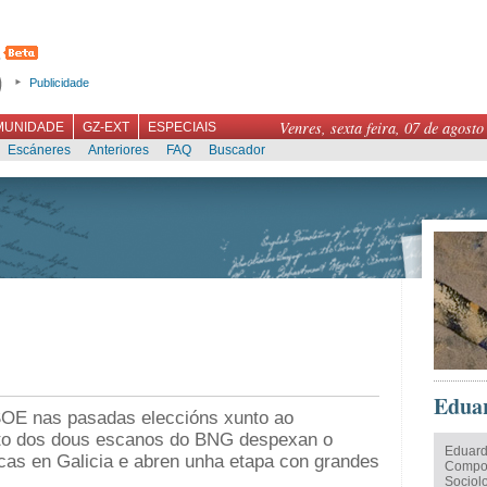
Publicidade
Venres, sexta feira, 07 de agosto
MUNIDADE
GZ-EXT
ESPECIAIS
Escáneres
Anteriores
FAQ
Buscador
Edua
PSOE nas pasadas eleccións xunto ao
nto dos dous escanos do BNG despexan o
Eduard
cas en Galicia e abren unha etapa con grandes
Compost
Sociol