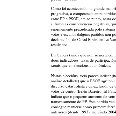
Como foi acontecendo na grande maioría 
progresiva, a competencia entre partidos
entre PP e PSOE, ata ao punto, nesta oca
sufriron as consecuencias negativas, qu
enormemente prexudicada polo sistema e
votos e escanos dalgúns partidos non po
declaracións de Carod Rovira en La Vang
resultados.
En Galicia (aínda que non só nesta comun
dous indicadores: taxas de participació
xerais que en eleccións autonómicas.
Nestas eleccións, todo parece indicar (h
análise detallada) que o PSOE agrupou 
discurso catastrofista e da exclusión d
votos de centro (Belén Barreiro, El Pais
indicar que o pequeno aumento de voto
transvasamento do PP. Este partido vén
consegue manterse como primeira forza.
anteriores (dende 1993), incluíndo 2004