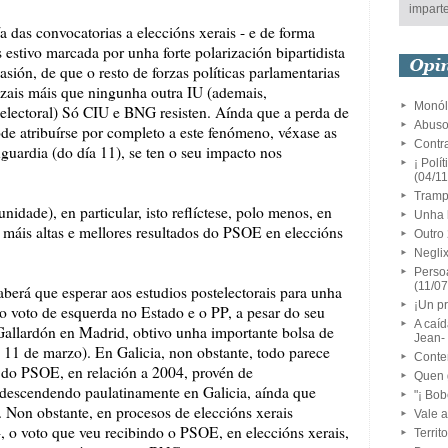
imparte
das convocatorias a eleccións xerais - e de forma
 estivo marcada por unha forte polarización bipartidista
sión, de que o resto de forzas políticas parlamentarias
izais máis que ningunha outra IU (ademais,
Monól
lectoral) Só CIU e BNG resisten. Aínda que a perda de
Abuso
de atribuírse por completo a este fenómeno, véxase as
Contr
uardia (do día 11), se ten o seu impacto nos
¡ Polí
(04/1
Tramp
idade), en particular, isto reflíctese, polo menos, en
Unha 
n máis altas e mellores resultados do PSOE en eleccións
Outro 
Neglix
Persoa
(11/0
aberá que esperar aos estudios postelectorais para unha
¡Un pr
o voto de esquerda no Estado e o PP, a pesar do seu
A caíd
e Gallardón en Madrid, obtivo unha importante bolsa de
Jean-
, 11 de marzo). En Galicia, non obstante, todo parece
Conten
 do PSOE, en relación a 2004, provén de
Quen
 descendendo paulatinamente en Galicia, aínda que
"¡ Bob
 Non obstante, en procesos de eleccións xerais
Vale a
, o voto que veu recibindo o PSOE, en eleccións xerais,
Territ