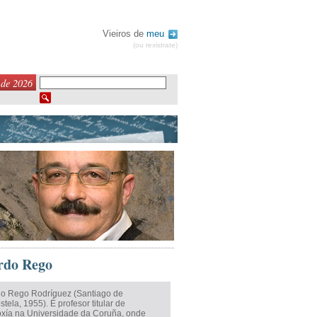
Vieiros de
meu
(ou rexistrate)
 de 2026
rdo Rego
o Rego Rodríguez (Santiago de
ela, 1955). É profesor titular de
oxía na Universidade da Coruña, onde