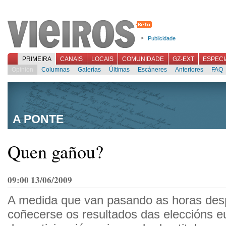
Publicidade
PRIMEIRA
CANAIS
LOCAIS
COMUNIDADE
GZ-EXT
ESPECI
Opinión
Columnas
Galerías
Últimas
Escáneres
Anteriores
FAQ
A PONTE
Quen gañou?
09:00 13/06/2009
A medida que van pasando as horas des
coñecerse os resultados das eleccións e