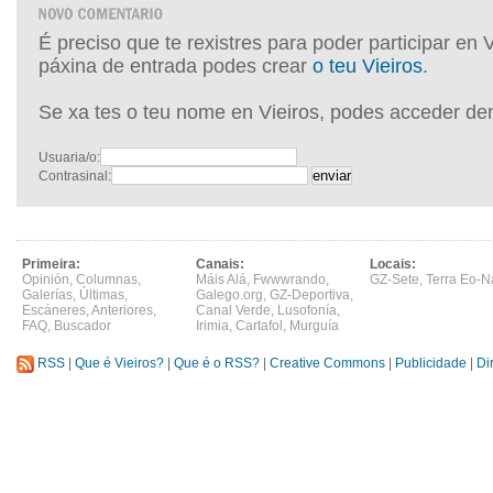
É preciso que te rexistres para poder participar en 
páxina de entrada podes crear
o teu Vieiros
.
Se xa tes o teu nome en Vieiros, podes acceder de
Usuaria/o:
Contrasinal:
Primeira:
Canais:
Locais:
Opinión
,
Columnas
,
Máis Alá
,
Fwwwrando
,
GZ-Sete
,
Terra Eo-N
Galerías
,
Últimas
,
Galego.org
,
GZ-Deportiva
,
Escáneres
,
Anteriores
,
Canal Verde
,
Lusofonía
,
FAQ
,
Buscador
Irimia
,
Cartafol
,
Murguía
RSS
|
Que é Vieiros?
|
Que é o RSS?
|
Creative Commons
|
Publicidade
|
Di