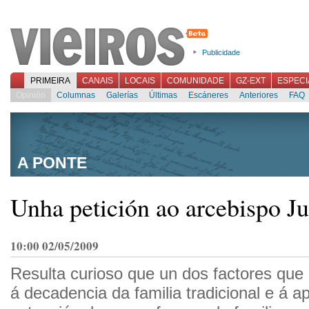
Publicidade
PRIMEIRA
CANAIS
LOCAIS
COMUNIDADE
GZ-EXT
ESPECI
Opinión
Columnas
Galerías
Últimas
Escáneres
Anteriores
FAQ
A PONTE
Unha petición ao arcebispo Ju
10:00 02/05/2009
Resulta curioso que un dos factores que 
á decadencia da familia tradicional e á ap