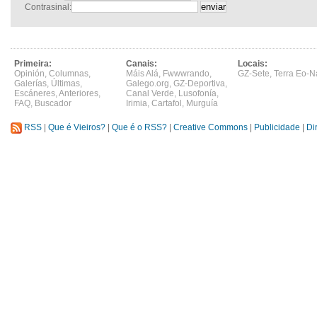
Contrasinal:
Primeira:
Canais:
Locais:
Opinión
,
Columnas
,
Máis Alá
,
Fwwwrando
,
GZ-Sete
,
Terra Eo-N
Galerías
,
Últimas
,
Galego.org
,
GZ-Deportiva
,
Escáneres
,
Anteriores
,
Canal Verde
,
Lusofonía
,
FAQ
,
Buscador
Irimia
,
Cartafol
,
Murguía
RSS
|
Que é Vieiros?
|
Que é o RSS?
|
Creative Commons
|
Publicidade
|
Di