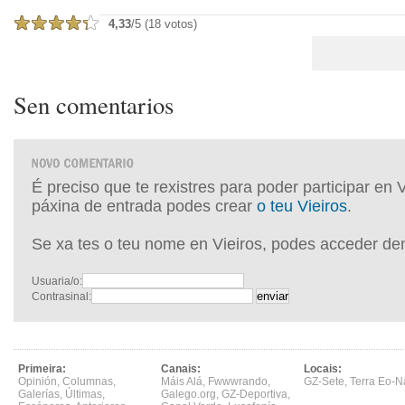
4,33
/5 (18 votos)
Sen comentarios
É preciso que te rexistres para poder participar en 
páxina de entrada podes crear
o teu Vieiros
.
Se xa tes o teu nome en Vieiros, podes acceder de
Usuaria/o:
Contrasinal:
Primeira:
Canais:
Locais:
Opinión
,
Columnas
,
Máis Alá
,
Fwwwrando
,
GZ-Sete
,
Terra Eo-N
Galerías
,
Últimas
,
Galego.org
,
GZ-Deportiva
,