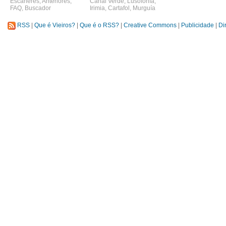
Escáneres
,
Anteriores
,
Canal Verde
,
Lusofonía
,
FAQ
,
Buscador
Irimia
,
Cartafol
,
Murguía
RSS
|
Que é Vieiros?
|
Que é o RSS?
|
Creative Commons
|
Publicidade
|
Di